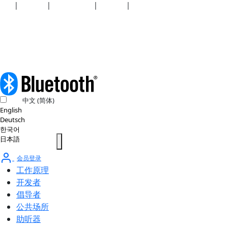
安全
|
隐私政策
|
健康计划披露
|
使用条款
|
版权政策
© 2026 蓝牙技术联盟（SIG, Inc.）保留所有权利。
中文 (简体)
English
Deutsch
한국어
日本語
会员登录
工作原理
开发者
倡导者
公共场所
助听器