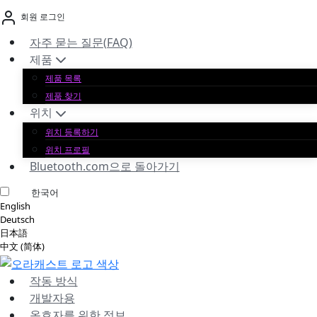
본
회원 로그인
문
바
자주 묻는 질문(FAQ)
로
제품
가
제품 목록
기
제품 찾기
위치
위치 등록하기
위치 프로필
Bluetooth.com으로 돌아가기
한국어
English
Deutsch
日本語
中文 (简体)
작동 방식
개발자용
옹호자를 위한 정보