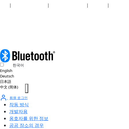
보안
|
개인정보 처리방침
|
건강보험 계획 공개
|
이용약관
|
저작권 정
책
© 2026 Bluetooth SIG, Inc. 모든 권리 보유.
한국어
English
Deutsch
日本語
中文 (简体)
회원 로그인
작동 방식
개발자용
옹호자를 위한 정보
공공 장소의 경우