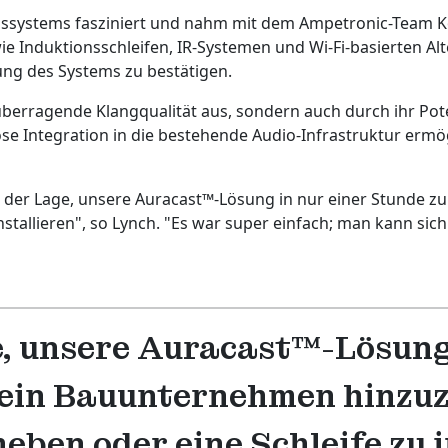
ssystems fasziniert und nahm mit dem Ampetronic-Team Ko
 Induktionsschleifen, IR-Systemen und Wi-Fi-basierten Alter
ung des Systems zu bestätigen.
berragende Klangqualität aus, sondern auch durch ihr Poten
ose Integration in die bestehende Audio-Infrastruktur erm
n der Lage, unsere Auracast™-Lösung in nur einer Stunde zu
tallieren", so Lynch. "Es war super einfach; man kann sich
e, unsere Auracast™-Lösung 
r kein Bauunternehmen hinzu
ben oder eine Schleife zu i