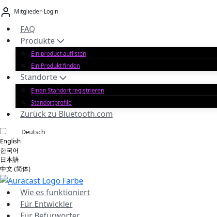
Zum
Mitglieder-Login
Inhalt
springen
FAQ
Produkte
Ein product auflisten
Ein Produkt finden
Standorte
Einen Standort registrieren
Standortprofile
Zurück zu Bluetooth.com
Deutsch
English
한국어
日本語
中文 (简体)
Wie es funktioniert
Für Entwickler
Für Befürworter