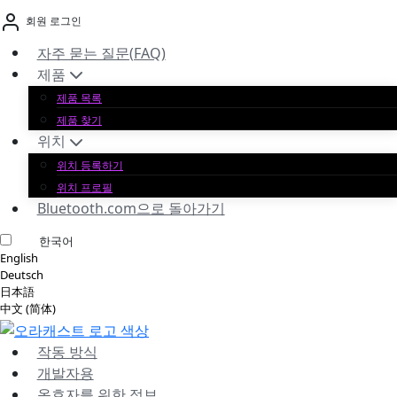
본
회원 로그인
문
바
자주 묻는 질문(FAQ)
로
제품
가
제품 목록
기
제품 찾기
위치
위치 등록하기
위치 프로필
Bluetooth.com으로 돌아가기
한국어
English
Deutsch
日本語
中文 (简体)
작동 방식
개발자용
옹호자를 위한 정보